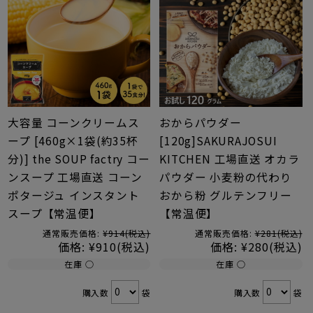
大容量 コーンクリームス
おからパウダー
ープ [460g×1袋(約35杯
[120g]SAKURAJOSUI
分)] the SOUP factry コー
KITCHEN 工場直送 オカラ
ンスープ 工場直送 コーン
パウダー 小麦粉の代わり
ポタージュ インスタント
おから粉 グルテンフリー
スープ【常温便】
【常温便】
通常販売価格:
¥914
(税込)
通常販売価格:
¥281
(税込)
価格:
¥910
(税込)
価格:
¥280
(税込)
在庫 ○
在庫 ○
購入数
袋
購入数
袋