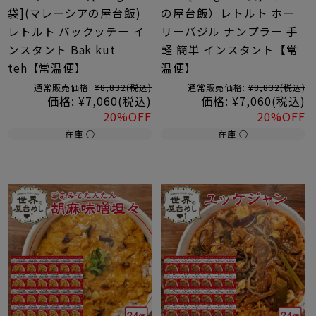
袋](マレーシアの屋台飯)
の屋台飯）レトルト ホー
レトルト バックッテー イ
リーバジル ナンプラー 手
ンスタント Bak kut
軽 簡単 インスタント【常
teh【常温便】
温便】
通常販売価格:
¥8,832
(税込)
通常販売価格:
¥8,832
(税込)
価格:
¥7,060
(税込)
価格:
¥7,060
(税込)
20%OFF
20%OFF
在庫 ○
在庫 ○