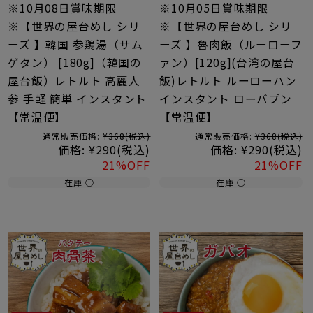
※10月08日賞味期限
※10月05日賞味期限
※【世界の屋台めし シリ
※【世界の屋台めし シリ
ーズ 】韓国 参鶏湯（サム
ーズ 】魯肉飯（ルーローフ
ゲタン） [180g]（韓国の
ァン）[120g](台湾の屋台
屋台飯）レトルト 高麗人
飯)レトルト ルーローハン
参 手軽 簡単 インスタント
インスタント ローバプン
【常温便】
【常温便】
通常販売価格:
¥368
(税込)
通常販売価格:
¥368
(税込)
価格:
¥290
(税込)
価格:
¥290
(税込)
21%OFF
21%OFF
在庫 ○
在庫 ○