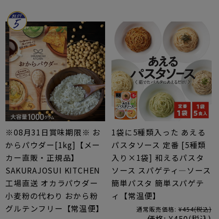
※08月31日賞味期限※ お
1袋に5種類入った あえる
からパウダー[1kg]【メー
パスタソース 定番 [5種類
カー直販・正規品】
入り×1袋] 和えるパスタ
SAKURAJOSUI KITCHEN
ソース スパゲティ―ソース
工場直送 オカラパウダー
簡単パスタ 簡単スパゲテ
小麦粉の代わり おから粉
ィ【常温便】
グルテンフリー【常温便】
通常販売価格:
¥454
(税込)
価格:
¥450
(税込)