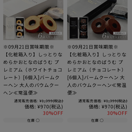
※09月21日賞味期限※
※09月21日賞味期限※
【化粧箱入り】しっとりな
【化粧箱入り】しっとりな
めらかおとなのばうむ プ
めらかおとなのばうむ プ
レミアム（ホワイトチョコ
レミアム（チョコレート）
レート）[6個入]バームク
[6個入]バームクーヘン 大
ーヘン 大人のバウムクー
人のバウムクーヘン≪常温
ヘン≪常温便≫
便≫
通常販売価格:
¥1,399
(税込)
通常販売価格:
¥1,399
(税込)
価格:
¥970
(税込)
価格:
¥970
(税込)
30%OFF
30%OFF
在庫 ○
在庫 ○