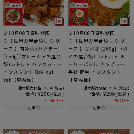
※10月08日賞味期限
※10月08日賞味期限
※【世界の屋台めし シリ
※【世界の屋台めし シリ
ーズ 】肉骨茶 (バクテー)
ーズ 】ガパオ [160g] （タ
[160g](マレーシアの屋台
イの屋台飯）レトルト ホ
飯)レトルト バックッテー
ーリーバジル ナンプラー
インスタント Bak kut
手軽 簡単 インスタント
teh【常温便】
【常温便】
通常販売価格:
¥368
(税込)
通常販売価格:
¥368
(税込)
価格:
¥290
(税込)
価格:
¥290
(税込)
21%OFF
21%OFF
在庫 ○
在庫 ○