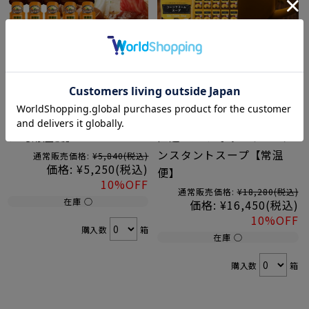
【お得なケース販売】吉野
【お得なケース販売】大容
家 牛すき鍋のたれ
量 コーンクリームスープ [
[475g×10本]吉野家
[460g×20袋] the SOUP
YOSHINOYA すき焼きのタ
factry コーンスープ 工場
レ【常温便】
直送 コーンポタージュ イ
ンスタントスープ【常温
通常販売価格:
¥5,840
(税込)
価格:
¥5,250
(税込)
便】
10%OFF
通常販売価格:
¥18,280
(税込)
在庫 ○
価格:
¥16,450
(税込)
10%OFF
購入数
箱
在庫 ○
購入数
箱