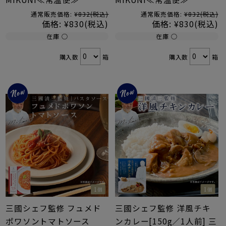
通常販売価格:
¥832
(税込)
通常販売価格:
¥832
(税込)
価格:
¥830
(税込)
価格:
¥830
(税込)
在庫 ○
在庫 ○
購入数
箱
購入数
箱
三國シェフ監修 フュメド
三國シェフ監修 洋風チキ
ポワソントマトソース
ンカレー[150g／1人前] 三