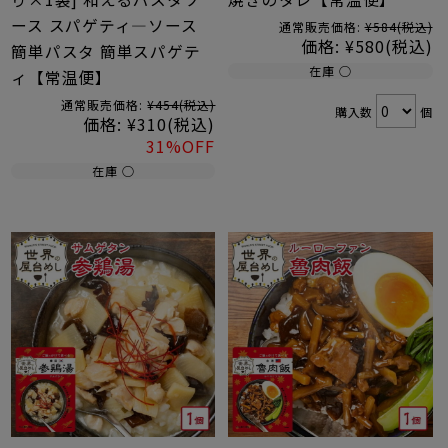
ース スパゲティ―ソース
通常販売価格:
¥584
(税込)
価格:
¥580
(税込)
簡単パスタ 簡単スパゲテ
在庫 ○
ィ【常温便】
通常販売価格:
¥454
(税込)
購入数
個
価格:
¥310
(税込)
31%OFF
在庫 ○