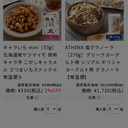
キャラいも mini［55g］
ATHENA 塩グラノーラ
北海道産サツマイモ 使用
［270g］グリークヨーグ
キャラ芋 こがしキャラメ
ルト用 シリアル ギリシャ
ル さつまいもスナック≪
ヨーグルト用 グラノーラ
常温便≫
【常温便】
通常販売価格:
¥340
(税込)
通常販売価格:
¥1,720
(税込)
価格:
¥330
(税込)
2%OFF
価格:
¥1,720
(税込)
在庫 ○
在庫 ○
購入数
袋
購入数
袋