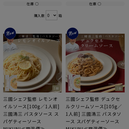
在庫 ○
在庫 ○
購入数
箱
三國シェフ監修 レモンオ
三國シェフ監修 デュクセ
イルソース[100g／1人前]
ルクリームソース[105g／
三國清三 パスタソース ス
1人前] 三國清三 パスタソ
パゲティーソース
ース スパゲティーソース
MIKUNI≪常温便≫
MIKUNI≪常温便≫