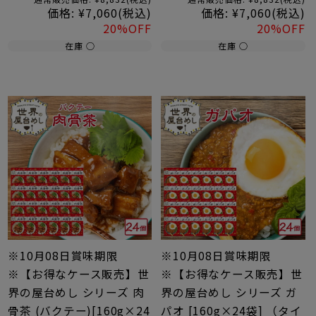
価格:
¥7,060
(税込)
価格:
¥7,060
(税込)
20%OFF
20%OFF
在庫 ○
在庫 ○
※10月08日賞味期限
※10月08日賞味期限
※【お得なケース販売】世
※【お得なケース販売】世
界の屋台めし シリーズ 肉
界の屋台めし シリーズ ガ
骨茶 (バクテー)[160g×24
パオ [160g×24袋] （タイ