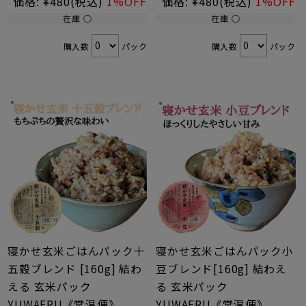
価格:
¥480
(税込)
1%OFF
価格:
¥480
(税込)
1%OFF
在庫 ○
在庫 ○
購入数
パック
購入数
パック
寝かせ玄米ごはんパック十
寝かせ玄米ごはんパック小
五穀ブレンド [160g] 結わ
豆ブレンド[160g] 結わえ
える 玄米パック
る 玄米パック
YUWAERU《常温便》
YUWAERU《常温便》