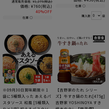
通常販売価格:
¥1,275
(税込)
価格:
¥760
(税込)
在庫 ○
40%OFF
購入数
袋
在庫 ○
※09月30日賞味期限※ 1
【吉野家のたれ シリー
袋に5種類入った あえるパ
ズ】牛すき鍋のたれ[475g]
スタソース 和風 [5種類入
吉野家 YOSHINOYA すき
り×1袋] 和えるパスタソ
焼きのタレ【常温便】