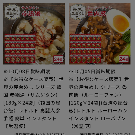
※10月08日賞味期限
※10月05日賞味期限
※【お得なケース販売】世
※【お得なケース販売】世
界の屋台めし シリーズ 韓
界の屋台めし シリーズ 魯
国 参鶏湯（サムゲタン）
肉飯（ルーローファン）
[180g×24袋]（韓国の屋
[120g×24袋](台湾の屋台
台飯）レトルト 高麗人参
飯)レトルト ルーローハン
手軽 簡単 インスタント
インスタント ローバプン
【常温便】
【常温便】
通常販売価格:
¥8,832
(税込)
通常販売価格:
¥8,832
(税込)