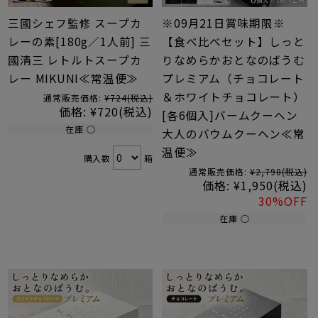
三國シェフ監修 スープカ
※09月21日賞味期限※
レーの素[180g／1人前] 三
【食べ比べセット】しっと
國清三 レトルトスープカ
りなめらかおとなのばうむ
レー MIKUNI≪常温便≫
プレミアム（チョコレート
＆ホワイトチョコレート）
通常販売価格:
¥724
(税込)
価格:
¥720
(税込)
[各6個入]バームクーヘン
在庫 ○
大人のバウムクーヘン≪常
温便≫
購入数
箱
通常販売価格:
¥2,798
(税込)
価格:
¥1,950
(税込)
30%OFF
在庫 ○