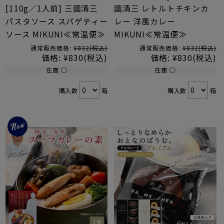
[110g／1人前] 三國清三
國清三 レトルトチキンカ
パスタソース スパゲティー
レー 洋風カレー
ソース MIKUNI≪常温便≫
MIKUNI≪常温便≫
通常販売価格:
¥832
(税込)
通常販売価格:
¥832
(税込)
価格:
¥830
(税込)
価格:
¥830
(税込)
在庫 ○
在庫 ○
購入数
箱
購入数
箱