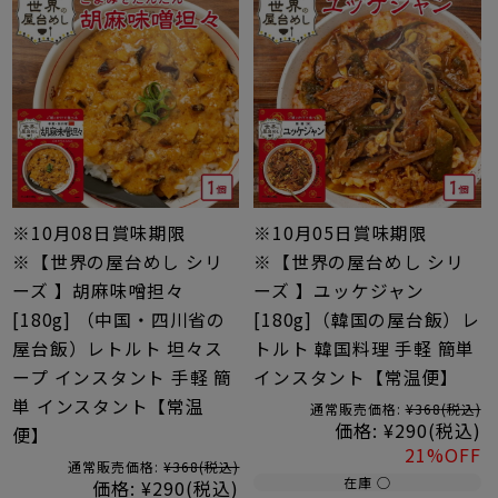
※10月08日賞味期限
※10月05日賞味期限
※【世界の屋台めし シリ
※【世界の屋台めし シリ
ーズ 】胡麻味噌担々
ーズ 】ユッケジャン
[180g] （中国・四川省の
[180g]（韓国の屋台飯）レ
屋台飯）レトルト 坦々ス
トルト 韓国料理 手軽 簡単
ープ インスタント 手軽 簡
インスタント【常温便】
単 インスタント【常温
通常販売価格:
¥368
(税込)
価格:
¥290
(税込)
便】
21%OFF
通常販売価格:
¥368
(税込)
在庫 ○
価格:
¥290
(税込)