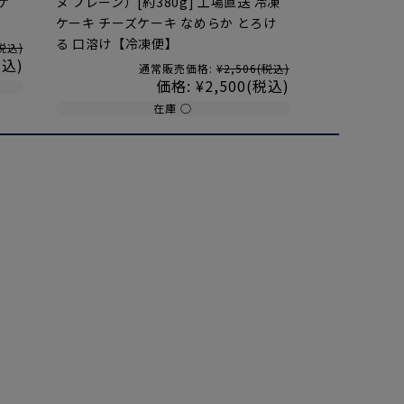
ケ
ヌ プレーン）[約380g] 工場直送 冷凍
ケーキ チーズケーキ なめらか とろけ
る 口溶け【冷凍便】
税込)
税込)
通常販売価格:
¥2,506
(税込)
価格:
¥2,500
(税込)
在庫 ○