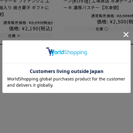
ターケーキ フィナンシエ 工
ーン[約393g] 工場直送 冷凍チーズ
箱入り 焼き菓子 ギフトに
ーキ 濃厚バスチー【冷凍便】
便】
通常販売価格:
¥2,506
(
価格:
¥2,500
(
通常販売価格:
¥2,193
(税込)
価格:
¥2,190
(税込)
在庫 ○
在庫 ×