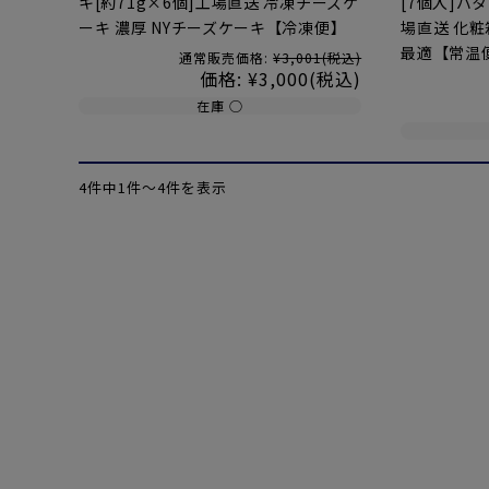
キ[約71g×6個]工場直送 冷凍チーズケ
[7個入]バ
ーキ 濃厚 NYチーズケーキ【冷凍便】
場直送 化粧
最適【常温
通常販売価格:
¥3,001
(税込)
価格:
¥3,000
(税込)
在庫 ○
4件中1件〜4件を表示