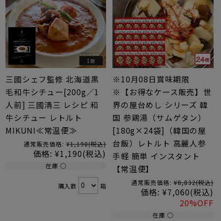
三國シェフ監修 北海道黒
※10月08日賞味期限
毛和牛シチュー[200g／1
※【お得なケース販売】世
人前] 三國清三 レシピ 和
界の屋台めし シリーズ 韓
牛シチュー レトルト
国 参鶏湯（サムゲタン）
MIKUNI≪常温便≫
[180g×24袋]（韓国の屋
台飯）レトルト 高麗人参
通常販売価格:
¥1,198
(税込)
価格:
¥1,190
(税込)
手軽 簡単 インスタント
在庫 ○
【常温便】
通常販売価格:
¥8,832
(税込)
購入数
箱
価格:
¥7,060
(税込)
20%OFF
在庫 ○