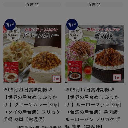
在庫 ○
在庫 ○
※09月21日賞味期限※
※09月17日賞味期限※
【世界の屋台めし ふりか
【世界の屋台めし ふりか
け 】グリーンカレー[30g]
け 】ルーローファン[30g]
（タイの屋台飯）フリカケ
（台湾の屋台飯）魯肉飯
手軽 簡単【常温便】
ルーローハン フリカケ 手
軽 簡単【常温便】
通常販売価格:
¥357
(税込)