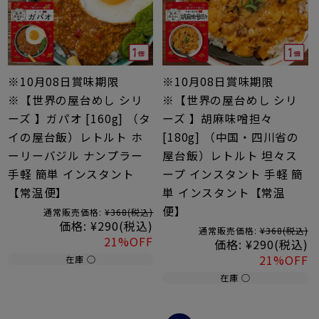
※10月08日賞味期限
※10月08日賞味期限
※【世界の屋台めし シリ
※【世界の屋台めし シリ
ーズ 】ガパオ [160g] （タ
ーズ 】胡麻味噌担々
イの屋台飯）レトルト ホ
[180g] （中国・四川省の
ーリーバジル ナンプラー
屋台飯）レトルト 坦々ス
手軽 簡単 インスタント
ープ インスタント 手軽 簡
【常温便】
単 インスタント【常温
便】
通常販売価格:
¥368
(税込)
価格:
¥290
(税込)
通常販売価格:
¥368
(税込)
21%OFF
価格:
¥290
(税込)
21%OFF
在庫 ○
在庫 ○