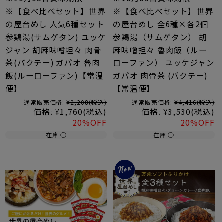
※【食べ比べセット】世界
※【食べ比べセット】世界
の屋台めし 人気6種セット
の屋台めし 全6種×各2個
参鶏湯(サムゲタン) ユッケ
参鶏湯（サムゲタン） 胡
ジャン 胡麻味噌坦々 肉骨
麻味噌担々 魯肉飯（ルー
茶(バクテー) ガパオ 魯肉
ローファン） ユッケジャン
飯(ルーローファン)【常温
ガパオ 肉骨茶 (バクテー)
便】
【常温便】
通常販売価格:
¥2,208
(税込)
通常販売価格:
¥4,416
(税込)
価格:
¥1,760
(税込)
価格:
¥3,530
(税込)
20%OFF
20%OFF
在庫 ○
在庫 ○