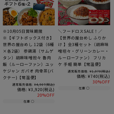
※10月05日賞味期限
＼フードロスSALE！／
※【ギフトボックス付き】
【世界の屋台めし ふりか
世界の屋台めし 12袋（6種
け 】全3種セット（胡麻味
×各2袋） 参鶏湯（サムゲ
噌坦々・グリーンカレー・
タン）胡麻味噌担々 魯肉
ルーローファン） フリカ
飯（ルーローファン）ユッ
ケ 手軽 簡単【常温便】
ケジャン ガパオ 肉骨茶(バ
通常販売価格:
¥1,070
(税込)
価格:
¥740
(税込)
クテー)【常温便】
30%OFF
通常販売価格:
¥4,907
(税込)
在庫 ○
価格:
¥3,920
(税込)
20%OFF
在庫 ○