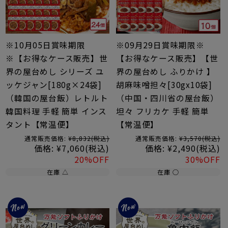
※10月05日賞味期限
※09月29日賞味期限※
※【お得なケース販売】世
【お得なケース販売】【世
界の屋台めし シリーズ ユ
界の屋台めし ふりかけ 】
ッケジャン[180g×24袋]
胡麻味噌担々[30gx10袋]
（韓国の屋台飯）レトルト
（中国・四川省の屋台飯）
韓国料理 手軽 簡単 インス
坦々 フリカケ 手軽 簡単
タント【常温便】
【常温便】
通常販売価格:
¥8,832
(税込)
通常販売価格:
¥3,570
(税込)
価格:
¥7,060
(税込)
価格:
¥2,490
(税込)
20%OFF
30%OFF
在庫 △
在庫 ○