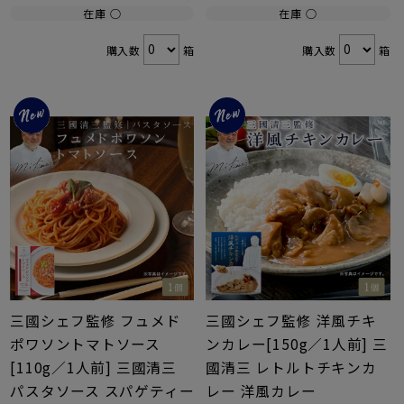
在庫 ○
在庫 ○
購入数
箱
購入数
箱
三國シェフ監修 フュメド
三國シェフ監修 洋風チキ
ポワソントマトソース
ンカレー[150g／1人前] 三
[110g／1人前] 三國清三
國清三 レトルトチキンカ
パスタソース スパゲティー
レー 洋風カレー