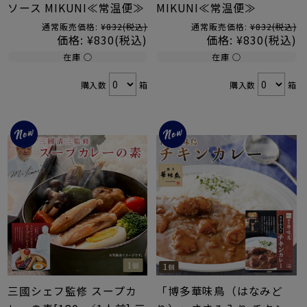
ソース MIKUNI≪常温便≫
MIKUNI≪常温便≫
通常販売価格:
¥832
(税込)
通常販売価格:
¥832
(税込)
価格:
¥830
(税込)
価格:
¥830
(税込)
在庫 ○
在庫 ○
購入数
箱
購入数
箱
三國シェフ監修 スープカ
「博多華味鳥（はなみど