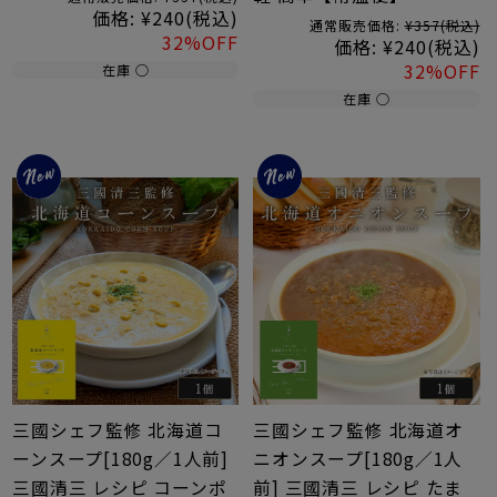
価格:
¥240
(税込)
通常販売価格:
¥357
(税込)
32%OFF
価格:
¥240
(税込)
32%OFF
在庫 ○
在庫 ○
三國シェフ監修 北海道コ
三國シェフ監修 北海道オ
ーンスープ[180g／1人前]
ニオンスープ[180g／1人
三國清三 レシピ コーンポ
前] 三國清三 レシピ たま