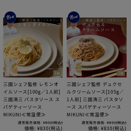
三國シェフ監修 レモンオ
三國シェフ監修 デュクセ
イルソース[100g／1人前]
ルクリームソース[105g／
三國清三 パスタソース ス
1人前] 三國清三 パスタソ
パゲティーソース
ース スパゲティーソース
MIKUNI≪常温便≫
MIKUNI≪常温便≫
通常販売価格:
¥832
(税込)
通常販売価格:
¥832
(税込)
価格:
¥830
(税込)
価格:
¥830
(税込)