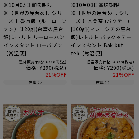
※10月05日賞味期限
※10月08日賞味期限
※【世界の屋台めし シリ
※【世界の屋台めし シリ
ーズ 】魯肉飯（ルーローフ
ーズ 】肉骨茶 (バクテー)
ァン）[120g](台湾の屋台
[160g](マレーシアの屋台
飯)レトルト ルーローハン
飯)レトルト バックッテー
インスタント ローバプン
インスタント Bak kut
【常温便】
teh【常温便】
通常販売価格:
¥368
(税込)
通常販売価格:
¥368
(税込)
価格:
¥290
(税込)
価格:
¥290
(税込)
21%OFF
21%OFF
在庫 ○
在庫 ○