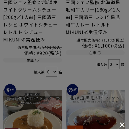
三國シェフ監修 北海道ホ
三國シェフ監修 北海道黒
ワイトクリームシチュー
毛和牛カリー[180g／1人
[200g／1人前] 三國清三
前] 三國清三 レシピ 黒毛
レシピ ホワイトシチュー
和牛カレー レトルト
レトルト シチュー
MIKUNI≪常温便≫
MIKUNI≪常温便≫
通常販売価格:
¥1,102
(税込)
価格:
¥1,100
(税込)
通常販売価格:
¥929
(税込)
価格:
¥920
(税込)
在庫 ○
在庫 ○
購入数
箱
購入数
箱