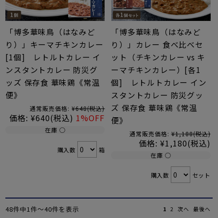
「博多華味鳥（はなみど
「博多華味鳥（はなみど
り）」キーマチキンカレー
り）」カレー 食べ比べセ
[1個] レトルトカレー イ
ット（チキンカレー vs キ
ンスタントカレー 防災グ
ーマチキンカレー）[各1
ッズ 保存食 華味鶏《常温
個] レトルトカレー イン
便》
スタントカレー 防災グッ
ズ 保存食 華味鶏《常温
通常販売価格:
¥648
(税込)
価格:
¥640
(税込)
1%OFF
便》
在庫 ○
通常販売価格:
¥1,188
(税込)
価格:
¥1,180
(税込)
購入数
箱
在庫 ○
購入数
セット
48件中1件〜40件を表示
1
2
次へ
最後へ