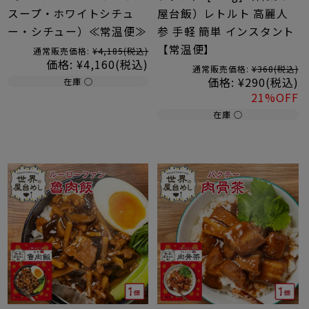
スープ・ホワイトシチュ
屋台飯）レトルト 高麗人
ー・シチュー）≪常温便≫
参 手軽 簡単 インスタント
【常温便】
通常販売価格:
¥4,185
(税込)
価格:
¥4,160
(税込)
通常販売価格:
¥368
(税込)
価格:
¥290
(税込)
在庫 ○
21%OFF
在庫 ○