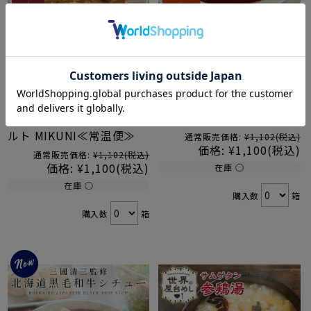
三國シェフ監修 北海道黒
三國シェフ監修 北海道黒
毛和牛ストロガノフ[180g
毛和牛ハヤシ[180g／1人
／1人前] 三國清三 レシピ
前] 三國清三 レシピ レト
ビーフストロガノフ レト
ルト MIKUNI≪常温便≫
ルト MIKUNI≪常温便≫
通常販売価格:
¥1,102
(税込)
価格:
¥1,100
(税込)
通常販売価格:
¥1,102
(税込)
価格:
¥1,100
(税込)
在庫 ○
在庫 ○
購入数
箱
購入数
箱