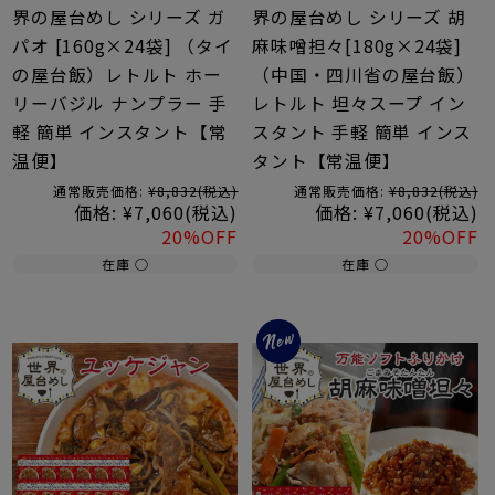
界の屋台めし シリーズ ガ
界の屋台めし シリーズ 胡
パオ [160g×24袋] （タイ
麻味噌担々[180g×24袋]
の屋台飯）レトルト ホー
（中国・四川省の屋台飯）
リーバジル ナンプラー 手
レトルト 坦々スープ イン
軽 簡単 インスタント【常
スタント 手軽 簡単 インス
温便】
タント【常温便】
通常販売価格:
¥8,832
(税込)
通常販売価格:
¥8,832
(税込)
価格:
¥7,060
(税込)
価格:
¥7,060
(税込)
20%OFF
20%OFF
在庫 ○
在庫 ○