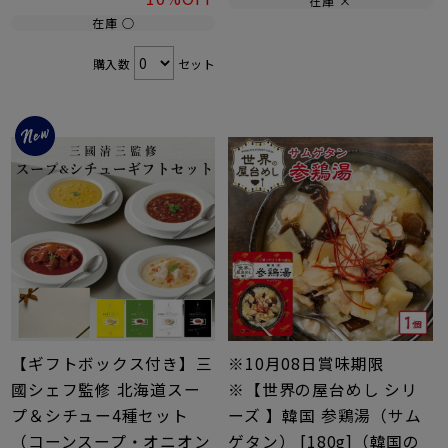
在庫 ×
在庫 ○
購入数
セット
【ギフトボックス付き】三
※10月08日賞味期限
國シェフ監修 北海道スー
※【世界の屋台めし シリ
プ＆シチュー4種セット
ーズ 】韓国 参鶏湯（サム
（コーンスープ・オニオン
ゲタン） [180g]（韓国の