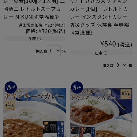
レーの素[180g／1人前] 三
り）」ささみ入り チキン
國清三 レトルトスープカ
カレー[1個] レトルトカ
レー MIKUNI≪常温便≫
レー インスタントカレー
防災グッズ 保存食 華味鶏
通常販売価格:
¥724
(税込)
価格:
¥720
(税込)
《常温便》
在庫 ○
¥540
(税込)
購入数
箱
在庫 ○
購入数
箱