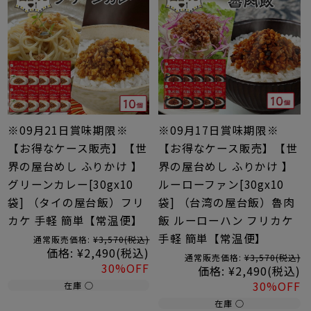
※09月21日賞味期限※
※09月17日賞味期限※
【お得なケース販売】【世
【お得なケース販売】【世
界の屋台めし ふりかけ 】
界の屋台めし ふりかけ 】
グリーンカレー[30gx10
ルーローファン[30gx10
袋] （タイの屋台飯）フリ
袋] （台湾の屋台飯）魯肉
カケ 手軽 簡単【常温便】
飯 ルーローハン フリカケ
手軽 簡単【常温便】
通常販売価格:
¥3,570
(税込)
価格:
¥2,490
(税込)
通常販売価格:
¥3,570
(税込)
30%OFF
価格:
¥2,490
(税込)
30%OFF
在庫 ○
在庫 ○