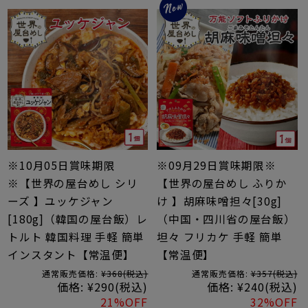
※10月05日賞味期限
※09月29日賞味期限※
※【世界の屋台めし シリ
【世界の屋台めし ふりか
ーズ 】ユッケジャン
け 】胡麻味噌担々[30g]
[180g]（韓国の屋台飯）レ
（中国・四川省の屋台飯）
トルト 韓国料理 手軽 簡単
坦々 フリカケ 手軽 簡単
インスタント【常温便】
【常温便】
通常販売価格:
¥368
(税込)
通常販売価格:
¥357
(税込)
価格:
¥290
(税込)
価格:
¥240
(税込)
21%OFF
32%OFF