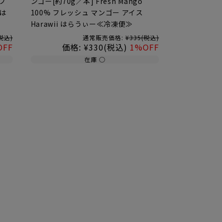
 フ
ンゴー[約70g／本] Fresh Mango
 は
100% フレッシュ マンゴー アイス
Harawii はらうぃー≪冷凍便≫
税込)
通常販売価格:
¥335
(税込)
OFF
価格:
¥330
(税込)
1%OFF
在庫 ○