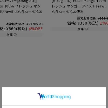
マンゴーバー[約80g／本]
[約80g／本] Fresh Mango 100%
ngo 100% フレッシュ マン
レッシュ マンゴー アイス Harawii
Harawii はらうぃー≪冷凍
らうぃー≪冷凍便≫
通常販売価格:
¥357
(
価格:
¥350
(税込)
1%
通常販売価格:
¥692
(税込)
格:
¥660
(税込)
4%OFF
在庫 ○
在庫 ○