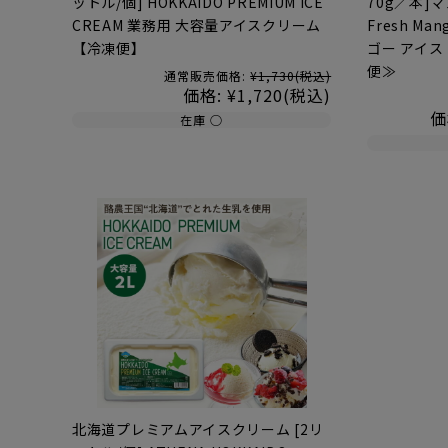
ットル/個] HOKKAIDO PREMIUM ICE
70g／本]
CREAM 業務用 大容量アイスクリーム
Fresh Ma
【冷凍便】
ゴー アイス 
便≫
通常販売価格:
¥1,730
(税込)
価格:
¥1,720
(税込)
価
在庫 ○
北海道プレミアムアイスクリーム [2リ