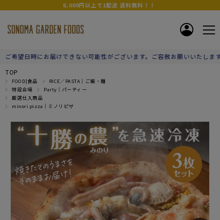
6,000円以上で1配送 送料無料！！
できない可能性がございます。ご容赦お願いいたします。】
TOP
FOOD|食品
RICE／PASTA｜ご飯・麺
特設会場
Party｜パーティー
厳選仕入商品
minori pizza｜ミノリピザ