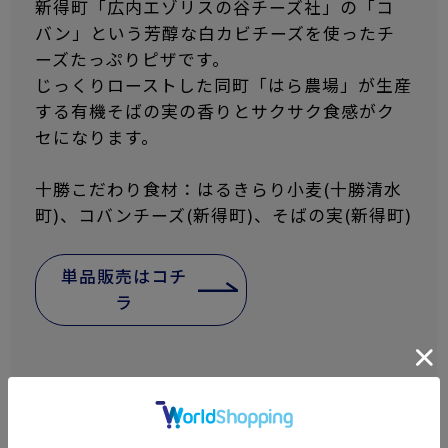
新得町「広内エゾリスの谷チーズ社」の「コ
バン」という芳醇な白カビチーズを使ったチ
ーズたっぷりピザです。
じっくりローストした同町「はら農場」が生産
する有機そばの実の香りとサクサク食感がク
セになります。
十勝こだわり食材：はるきらり小麦(十勝清水
町)、コバンチーズ(新得町)、そばの実(新得町)
単品販売はコチ
ラ