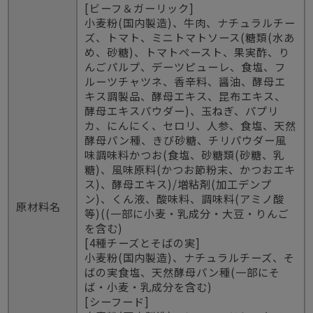
[ビーフ＆ガーリック]
小麦粉(国内製造)、牛肉、ナチュラルチー
ズ、トマト、ミニトマトソース(糖類(水あ
め、砂糖)、トマトペースト、果実酢、り
んごパルプ、デーツピューレ、食塩、フ
ルーツチャツネ、香辛料、醤油、酵母エ
キス調製品、酵母エキス、昆布エキス、
酵母エキスパウダー)、玉ねぎ、パプリ
カ、にんにく、セロリ、人参、食塩、天然
酵母パン種、きび砂糖、チリパウダー風
味調味料かつお(食塩、砂糖類(砂糖、乳
糖)、風味原料(かつお節粉末、かつおエキ
ス)、酵母エキス)/増粘剤(加工デンプ
ン)、くん液、酸味料、調味料(アミノ酸
原材料名
等)((一部に小麦・乳成分・大豆・りんご
を含む)
[4種チーズとそばの実]
小麦粉(国内製造)、ナチュラルチーズ、そ
ばの実食塩、天然酵母パン種(一部にそ
ば・小麦・乳成分を含む)
[シーフード]