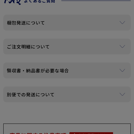
よくあるご質問
梱包発送について
ご注文が複数の場合、まとめて梱包・発送させていただく
場合がございます。
ご注文明細について
個人情報保護、資源保護などSDGsの観点から、当店では納
品書・請求書・領収書等は一切商品に同封しておりませ
領収書・納品書が必要な場合
ん。
また、ご注文時に届くメールに金額などの明細がございま
購入履歴の注文詳細より領収書・納品書が発行できます。
すので、金額等の分かる明細書は老いれ致しておりませ
※ご注文時に領収書希望の旨をご連絡いただく必要はございません。
別便での発送について
ん。
※後払いをご利用の場合は発行できません。振込用紙の控えをご利用くだ
ご贈答品安心してご利用ください。
さい。
出荷拠点が２カ所となるため、ご注文頂いた商品によって
は別便となる可能性がございますのでご了承ください。