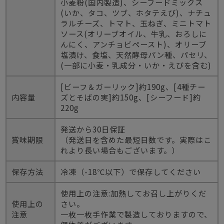
小麦粉(国内製造)、シーフードミックス
(いか、タコ、ツブ、ホタテえび)、ナチュ
ラルチーズ、トマト、玉ねぎ、ミニトマト
ソース(オリーブオイル、牛乳、おろしに
んにく、アンチョビペースト)、オリーブ
塩漬け、食塩、天然酵母パン種、パセリ、
(一部に小麦・乳成分・いか・えびを含む)
[ビーフ＆ガーリック]約190g、[4種チー
内容量
ズとそばの実]約150g、[シーフード]約
220g
発送から30日保証
賞味期限
（発送日を含めた最短日数です。実際はこ
れより長い場合もございます。）
保存方法
冷凍（-18℃以下）で保存してください
使用上の注意:加熱してお召し上がりくだ
使用上の
さい。
注意
一枚一枚手作業で製造しておりますので、