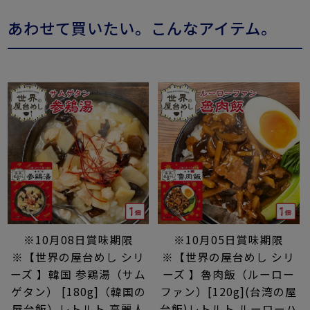
あわせて買いたい。こんなアイテム。
※10月08日賞味期限
※10月05日賞味期限
※【世界の屋台めし シリ
※【世界の屋台めし シリ
ーズ 】韓国 参鶏湯（サム
ーズ 】魯肉飯（ルーロー
ゲタン） [180g]（韓国の
ファン）[120g](台湾の屋
屋台飯）レトルト 高麗人
台飯)レトルト ルーローハ