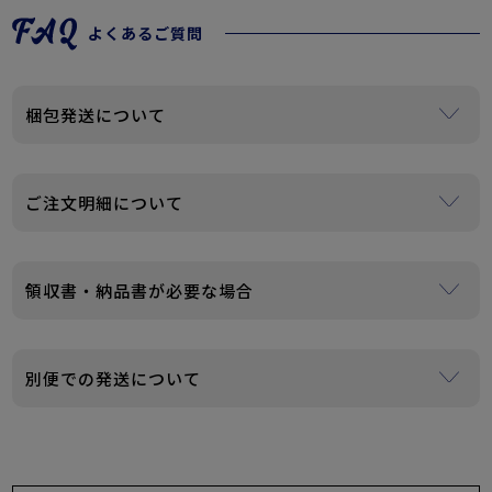
よくあるご質問
梱包発送について
ご注文が複数の場合、まとめて梱包・発送させていただく
場合がございます。
ご注文明細について
個人情報保護、資源保護などSDGsの観点から、当店では納
品書・請求書・領収書等は一切商品に同封しておりませ
領収書・納品書が必要な場合
ん。
また、ご注文時に届くメールに金額などの明細がございま
購入履歴の注文詳細より領収書・納品書が発行できます。
すので、金額等の分かる明細書は老いれ致しておりませ
※ご注文時に領収書希望の旨をご連絡いただく必要はございません。
別便での発送について
ん。
※後払いをご利用の場合は発行できません。振込用紙の控えをご利用くだ
ご贈答品安心してご利用ください。
さい。
出荷拠点が２カ所となるため、ご注文頂いた商品によって
は別便となる可能性がございますのでご了承ください。