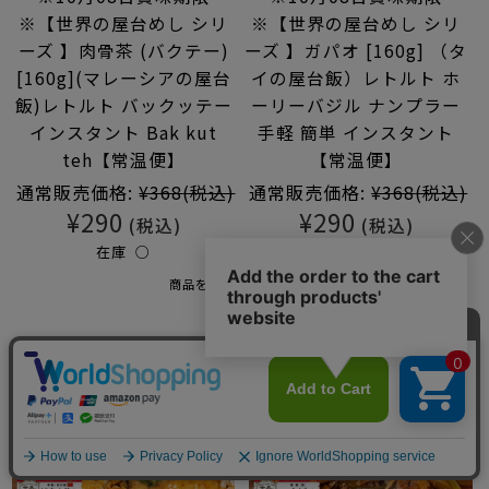
※【世界の屋台めし シリ
※【世界の屋台めし シリ
ーズ 】肉骨茶 (バクテー)
ーズ 】ガパオ [160g] （タ
[160g](マレーシアの屋台
イの屋台飯）レトルト ホ
飯)レトルト バックッテー
ーリーバジル ナンプラー
インスタント Bak kut
手軽 簡単 インスタント
teh【常温便】
【常温便】
通常販売価格:
¥368
(税込)
通常販売価格:
¥368
(税込)
¥290
¥290
(税込)
(税込)
在庫 ○
在庫 ○
商品を見る
商品を見る