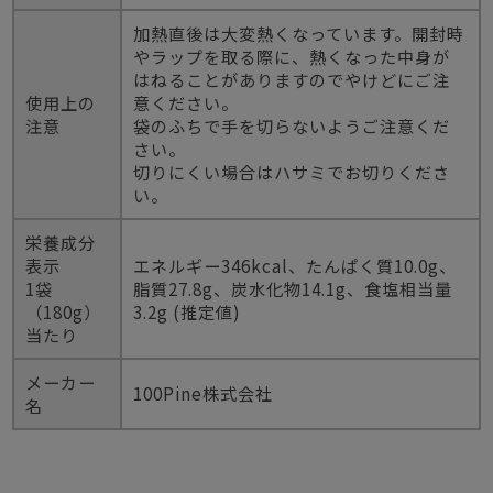
加熱直後は大変熱くなっています。開封時
やラップを取る際に、熱くなった中身が
はねることがありますのでやけどにご注
使用上の
意ください。
注意
袋のふちで手を切らないようご注意くだ
さい。
切りにくい場合はハサミでお切りくださ
い。
栄養成分
表示
エネルギー346kcal、たんぱく質10.0g、
1袋
脂質27.8g、炭水化物14.1g、食塩相当量
（180g）
3.2g (推定値)
当たり
メーカー
100Pine株式会社
名