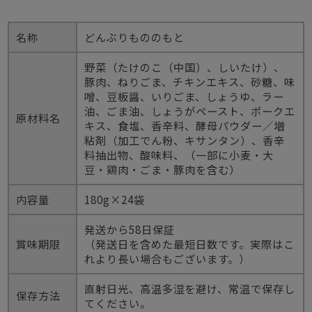
名称
どんぶりもののもと
野菜（たけのこ（中国）、しいたけ）、
豚肉、ねりごま、チキンエキス、砂糖、味
噌、豆板醤、いりごま、しょうゆ、ラー
油、ごま油、しょうがペースト、ポークエ
原材料名
キス、食塩、香辛料、酵母パウダー／増
粘剤（加工でん粉、キサンタン）、香辛
料抽出物、酸味料、（一部に小麦・大
豆・鶏肉・ごま・豚肉を含む）
内容量
180g×24袋
発送から58日保証
賞味期限
（発送日を含めた最短日数です。実際はこ
れより長い場合もございます。）
直射日光、高温多湿を避け、常温で保存し
保存方法
てください。