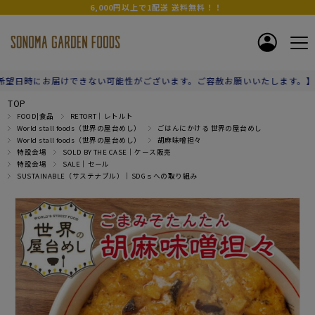
6,000円以上で1配送 送料無料！！
い可能性がございます。ご容赦お願いいたします。】
TOP
FOOD|食品
RETORT｜レトルト
World stall foods（世界の屋台めし）
ごはんにかける 世界の屋台めし
World stall foods（世界の屋台めし）
胡麻味噌担々
特設会場
SOLD BY THE CASE｜ケース販売
特設会場
SALE｜セール
SUSTAINABLE（サステナブル）｜SDGｓへの取り組み