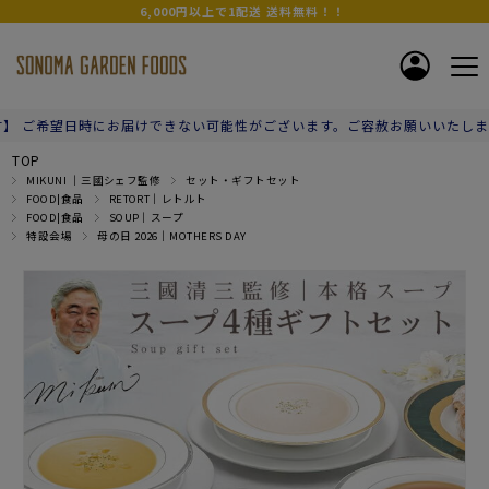
6,000円以上で1配送 送料無料！！
届けできない可能性がございます。ご容赦お願いいたします。】
TOP
MIKUNI ｜三國シェフ監修
セット・ギフトセット
FOOD|食品
RETORT｜レトルト
FOOD|食品
SOUP｜スープ
特設会場
母の日 2026｜MOTHERS DAY