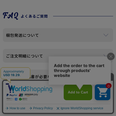
よくあるご質問
梱包発送について
ご注文が複数の場合、まとめて梱包・発送させていただく
場合がございます。
ご注文明細について
個人情報保護、資源保護などSDGsの観点から、当店では納
品書・請求書・領収書等は一切商品に同封しておりませ
領収書・納品書が必要な場合
ん。
また、ご注文時に届くメールに金額などの明細がございま
購入履歴の注文詳細より領収書・納品書が発行できます。
すので、金額等の分かる明細書は老いれ致しておりませ
※ご注文時に領収書希望の旨をご連絡いただく必要はございません。
別便での発送について
ん。
※後払いをご利用の場合は発行できません。振込用紙の控えをご利用くだ
ご贈答品安心してご利用ください。
さい。
出荷拠点が２カ所となるため、ご注文頂いた商品によって