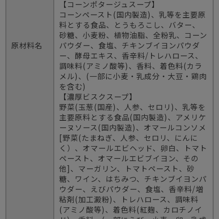
【コーンポタージュスープ】
コーンペースト(国内製造)、乳等を主要原
料とする食品、とうもろこし、バター、
砂糖、小麦粉、植物油脂、全粉乳、コーン
原材料名
パウダー、食塩、チキンブイヨンパウダ
ー、酵母エキス、香辛料/トレハロース、
調味料(アミノ酸等)、香料、着色料(カラ
メル)、(一部に小麦・乳成分・大豆・鶏肉
を含む)
【濃厚ビスクスープ】
野菜(玉葱(国産)、人参、セロリ)、乳等を
主要原料とする食品(国内製造)、アメリケ
ーヌソース(国内製造)、オマールコンソメ
[野菜(たまねぎ、人参、セロリ、にんに
く）、オマールエビヘッド、卵白、トマト
ペースト、オマールエビブイヨン、その
他]、マーガリン、トマトペースト、砂
糖、ワイン、はちみつ、チキンブイヨンパ
ウダー、えびパウダー、食塩、香辛料/増
粘剤(加工澱粉)、トレハロース、調味料
(アミノ酸等)、着色料(紅麹、カロチノイ