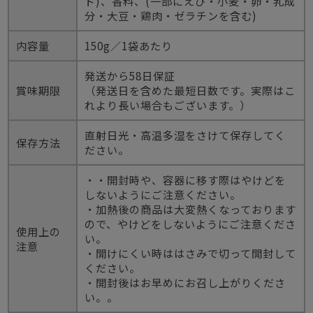
ド)、香料、(一部にえび・小麦・卵・乳成
分・大豆・鶏肉・ゼラチンを含む)
内容量
150g／1袋あたり
発送から58日保証
賞味期限
（発送日を含めた最短日数です。実際はこ
れより長い場合もございます。）
直射日光・高温多湿をさけて保存してく
保存方法
ださい。
・・開封時や、容器に移す際はやけどを
しないようにご注意ください。
・加熱後の商品は大変熱くなっております
ので、やけどをしないようにご注意くださ
使用上の
い。
注意
・開けにくい時ははさみで切って開封して
ください。
・開封後はお早めにお召し上がりくださ
い。。