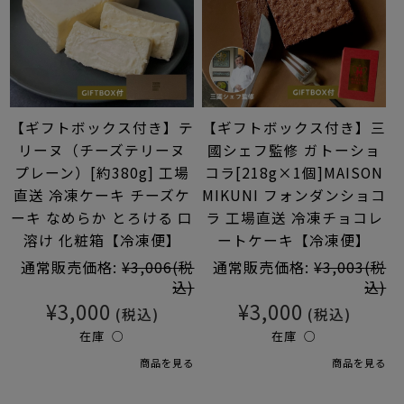
【ギフトボックス付き】テ
【ギフトボックス付き】三
リーヌ（チーズテリーヌ
國シェフ監修 ガトーショ
プレーン）[約380g] 工場
コラ[218g×1個]MAISON
直送 冷凍ケーキ チーズケ
MIKUNI フォンダンショコ
ーキ なめらか とろける 口
ラ 工場直送 冷凍チョコレ
溶け 化粧箱【冷凍便】
ートケーキ【冷凍便】
通常販売価格:
¥3,006
(税
通常販売価格:
¥3,003
(税
込)
込)
¥3,000
¥3,000
(税込)
(税込)
在庫 ○
在庫 ○
商品を見る
商品を見る