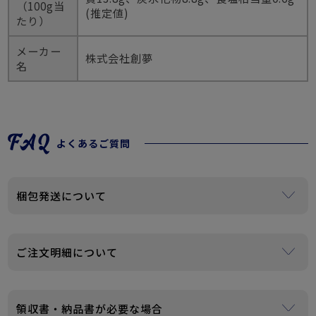
（100g当
(推定値)
たり）
メーカー
株式会社創夢
名
よくあるご質問
梱包発送について
ご注文が複数の場合、まとめて梱包・発送させていただく
場合がございます。
ご注文明細について
個人情報保護、資源保護などSDGsの観点から、当店では納
品書・請求書・領収書等は一切商品に同封しておりませ
領収書・納品書が必要な場合