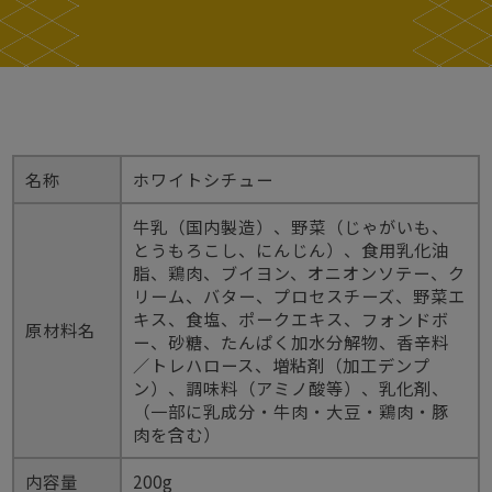
名称
ホワイトシチュー
牛乳（国内製造）、野菜（じゃがいも、
とうもろこし、にんじん）、食用乳化油
脂、鶏肉、ブイヨン、オニオンソテー、ク
リーム、バター、プロセスチーズ、野菜エ
キス、食塩、ポークエキス、フォンドボ
原材料名
ー、砂糖、たんぱく加水分解物、香辛料
／トレハロース、増粘剤（加工デンプ
ン）、調味料（アミノ酸等）、乳化剤、
（一部に乳成分・牛肉・大豆・鶏肉・豚
肉を含む）
内容量
200g