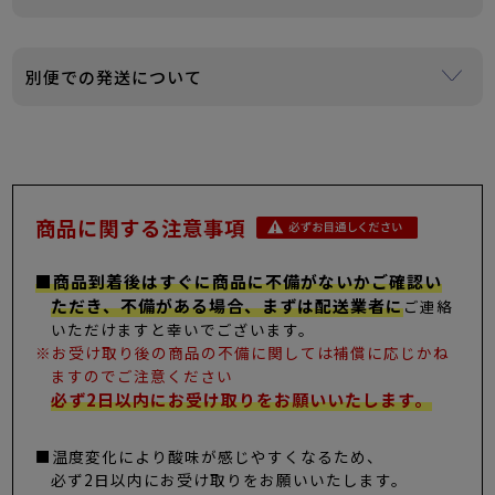
ん。
また、ご注文時に届くメールに金額などの明細がございま
購入履歴の注文詳細より領収書・納品書が発行できます。
すので、金額等の分かる明細書は老いれ致しておりませ
※ご注文時に領収書希望の旨をご連絡いただく必要はございません。
別便での発送について
ん。
※後払いをご利用の場合は発行できません。振込用紙の控えをご利用くだ
ご贈答品安心してご利用ください。
さい。
出荷拠点が２カ所となるため、ご注文頂いた商品によって
は別便となる可能性がございますのでご了承ください。
商品に関する注意事項
■商品到着後はすぐに商品に不備がないかご確認い
ただき、不備がある場合、まずは配送業者に
ご連絡
いただけますと幸いでございます。
※お受け取り後の商品の不備に関しては補償に応じかね
ますのでご注意ください
必ず2日以内にお受け取りをお願いいたします。
■温度変化により酸味が感じやすくなるため、
必ず2日以内にお受け取りをお願いいたします。