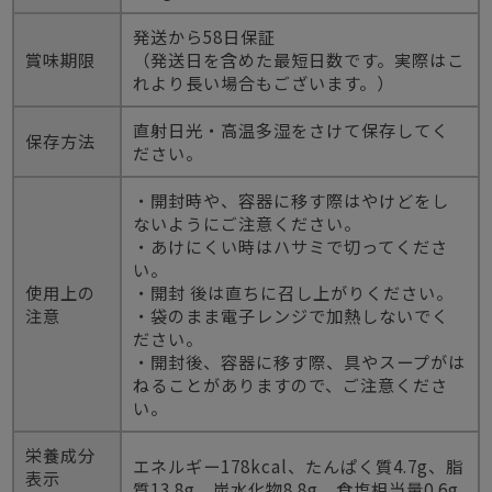
発送から58日保証
賞味期限
（発送日を含めた最短日数です。実際はこ
れより長い場合もございます。）
直射日光・高温多湿をさけて保存してく
保存方法
ださい。
・開封時や、容器に移す際はやけどをし
ないようにご注意ください。
・あけにくい時はハサミで切ってくださ
い。
使用上の
・開封 後は直ちに召し上がりください。
注意
・袋のまま電子レンジで加熱しないでく
ださい。
・開封後、容器に移す際、具やスープがは
ねることがありますので、ご注意くださ
い。
栄養成分
エネルギー178kcal、たんぱく質4.7g、脂
表示
質13.8g、炭水化物8.8g、食塩相当量0.6g